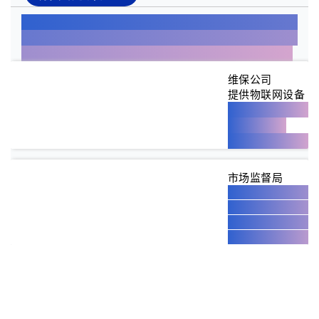
凌波技术根据国家政策，针对维保公司和监管平台的
重点问题，。基于物联网、智能算法、大数据等新技
术手段，提供更加有效的技术手段和智慧解决方案。
维保公司
提供物联网设备
智能物联摄像机
智慧电梯屏
智能物联报警器
市场监督局
电梯无纸化维保监
电梯智慧应急救援
电梯物联网智慧监
推进“按需维保”落